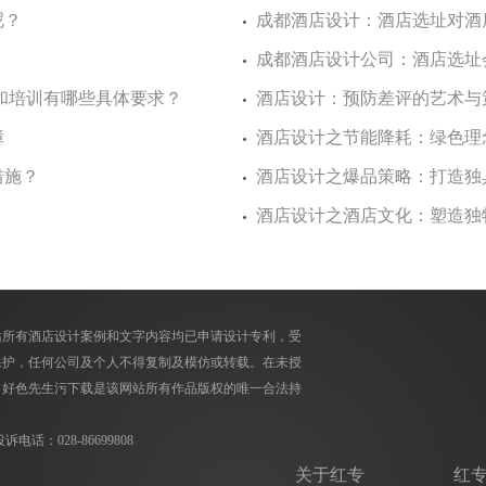
？
成都酒店设计：酒店选址对酒店
？
成都酒店设计公司：酒店
和培训有哪些具体要求？
酒店设计：预防差评的艺术
障
酒店设计之节能降耗：绿色
？
酒店设计之爆品策略：打造
？
酒店设计之酒店文化：塑造
网站所有酒店设计案例和文字内容均已申请设计专利，受
，任何公司及个人不得复制及模仿或转载。在未授
，好色先生污下载是该网站所有作品版权的唯一合法持
诉电话：028-86699808
关于红专
红