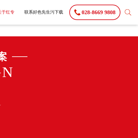
028-8669 9808
关于红专
联系好色先生污下载
案
GN
季
L