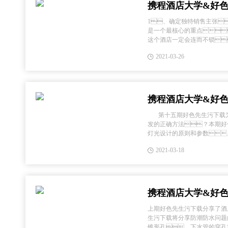
携程酒店大学&好
（十八）酒店设计之
1、确定独特销售主张
是一个最核心的重点
这个酒店一定会连而不锁
大。2、定服务设计
2021-03-26
后、围绕独特的销售主.
携程酒店大学&好
（十六）酒店设计之
第十五期好色先生污下载为
发的正确方法？本期好
灯光设计的原则和参数
做到见光不见光源、
2021-03-18
二、色温适当。大厅过.
携程酒店大学&好
（十四）酒店设计之
上期好色先生污下载分享了酒
生污下载将分享防潮防水问题
锥形孔。下水管的穿孔