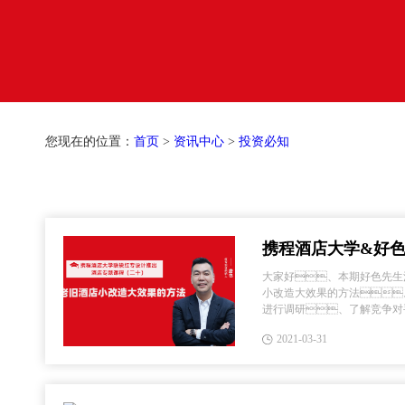
您现在的位置：
首页
>
资讯中心
>
投资必知
携程酒店大学&好
（二十）酒店设计之
大家好、本期好色先生
小改造大效果的方法
进行调研、了解竞争对
竞争对手的优势和风格
2021-03-31
消费群体需要、但是竞.