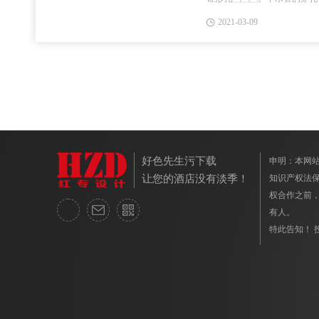
产生自重的滑动。第
2021-03-09
坎。淋浴区域必须采用止水
好色先生污下载
申明：本网
让您的酒店没有淡季！
知识产权法保护
权合作之前
有人。
特此告知！ 投