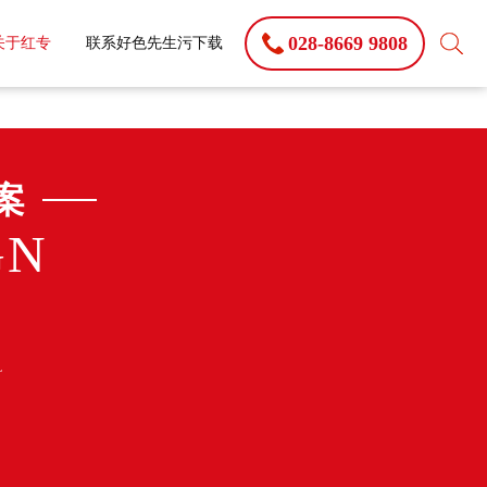
028-8669 9808
关于红专
联系好色先生污下载
案
GN
季
L