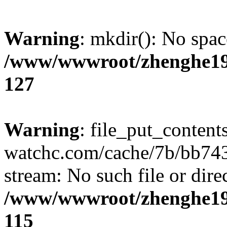
Warning
: mkdir(): No spac
/www/wwwroot/zhenghe19
127
Warning
: file_put_contents
watchc.com/cache/7b/bb743/
stream: No such file or dire
/www/wwwroot/zhenghe19
115