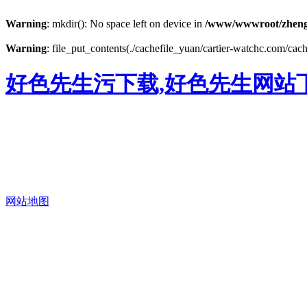
Warning
: mkdir(): No space left on device in
/www/wwwroot/zheng
Warning
: file_put_contents(./cachefile_yuan/cartier-watchc.com/cach
好色先生污下载,好色先生网站下
网站地图