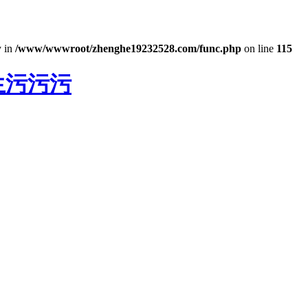
y in
/www/wwwroot/zhenghe19232528.com/func.php
on line
115
生污污污